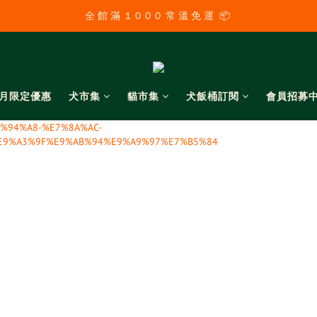
全 館 滿 １０００ 常 溫 免 運  📦 
全 館 滿 １０００ 常 溫 免 運  📦 
３ 日 內 快 速 配 送  🚚  黑貓、新竹 宅 配 ／７－１１超 取
全 館 滿 １０００ 常 溫 免 運  📦 
月限定優惠
犬市集
貓市集
犬飯桶訂閱
會員招募